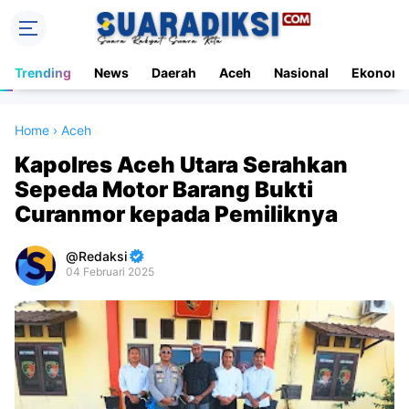
Trending
News
Daerah
Aceh
Nasional
Ekonomi
Home
›
Aceh
Kapolres Aceh Utara Serahkan
Sepeda Motor Barang Bukti
Curanmor kepada Pemiliknya
Redaksi
04 Februari 2025
Premium
By
Raushan
Design
With
Shroff