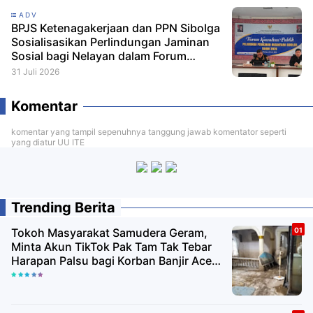
ADV
BPJS Ketenagakerjaan dan PPN Sibolga
Sosialisasikan Perlindungan Jaminan
Sosial bagi Nelayan dalam Forum
Konsultasi Publik
31 Juli 2026
Komentar
komentar yang tampil sepenuhnya tanggung jawab komentator seperti
yang diatur UU ITE
Trending Berita
Tokoh Masyarakat Samudera Geram,
Minta Akun TikTok Pak Tam Tak Tebar
Harapan Palsu bagi Korban Banjir Aceh
Utara