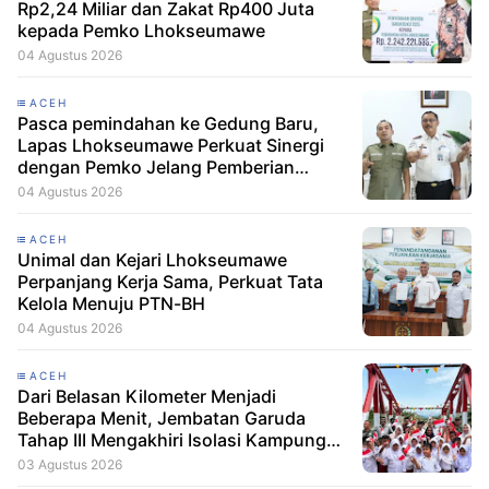
Rp2,24 Miliar dan Zakat Rp400 Juta
kepada Pemko Lhokseumawe
04 Agustus 2026
ACEH
Pasca pemindahan ke Gedung Baru,
Lapas Lhokseumawe Perkuat Sinergi
dengan Pemko Jelang Pemberian
Remisi HUT RI
04 Agustus 2026
ACEH
Unimal dan Kejari Lhokseumawe
Perpanjang Kerja Sama, Perkuat Tata
Kelola Menuju PTN-BH
04 Agustus 2026
ACEH
Dari Belasan Kilometer Menjadi
Beberapa Menit, Jembatan Garuda
Tahap III Mengakhiri Isolasi Kampung
Tempel
03 Agustus 2026