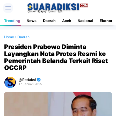
Trending
News
Daerah
Aceh
Nasional
Ekonomi
Home
›
Daerah
Presiden Prabowo Diminta
Layangkan Nota Protes Resmi ke
Pemerintah Belanda Terkait Riset
OCCRP
Redaksi
17 Januari 2025
Premium
By
Raushan
Design
With