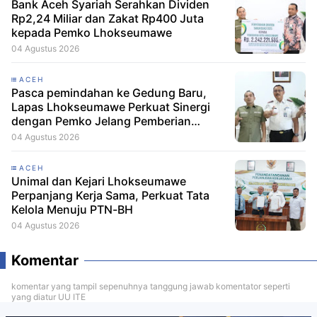
Bank Aceh Syariah Serahkan Dividen
Rp2,24 Miliar dan Zakat Rp400 Juta
kepada Pemko Lhokseumawe
04 Agustus 2026
ACEH
Pasca pemindahan ke Gedung Baru,
Lapas Lhokseumawe Perkuat Sinergi
dengan Pemko Jelang Pemberian
Remisi HUT RI
04 Agustus 2026
ACEH
Unimal dan Kejari Lhokseumawe
Perpanjang Kerja Sama, Perkuat Tata
Kelola Menuju PTN-BH
04 Agustus 2026
Komentar
komentar yang tampil sepenuhnya tanggung jawab komentator seperti
yang diatur UU ITE