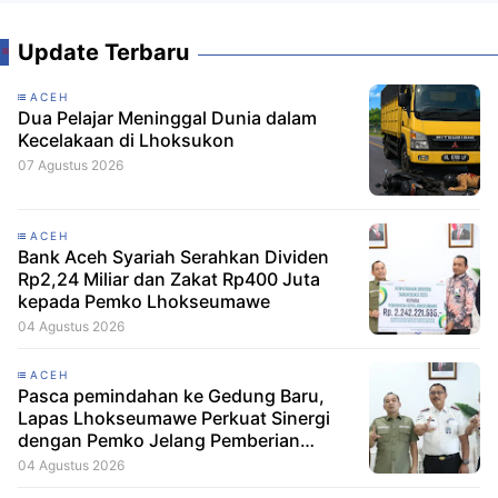
Update Terbaru
ACEH
Dua Pelajar Meninggal Dunia dalam
Kecelakaan di Lhoksukon
07 Agustus 2026
ACEH
Bank Aceh Syariah Serahkan Dividen
Rp2,24 Miliar dan Zakat Rp400 Juta
kepada Pemko Lhokseumawe
04 Agustus 2026
ACEH
Pasca pemindahan ke Gedung Baru,
Lapas Lhokseumawe Perkuat Sinergi
dengan Pemko Jelang Pemberian
Remisi HUT RI
04 Agustus 2026