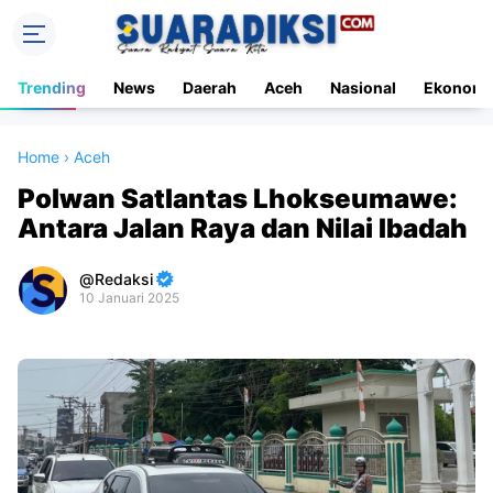
Trending
News
Daerah
Aceh
Nasional
Ekonomi
Home
›
Aceh
Polwan Satlantas Lhokseumawe:
Antara Jalan Raya dan Nilai Ibadah
Redaksi
10 Januari 2025
Premium
By
Raushan
Design
With
Shroff
Templates