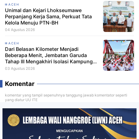
ACEH
Unimal dan Kejari Lhokseumawe
Perpanjang Kerja Sama, Perkuat Tata
Kelola Menuju PTN-BH
04 Agustus 2026
ACEH
Dari Belasan Kilometer Menjadi
Beberapa Menit, Jembatan Garuda
Tahap III Mengakhiri Isolasi Kampung
Tempel
03 Agustus 2026
Komentar
komentar yang tampil sepenuhnya tanggung jawab komentator seperti
yang diatur UU ITE