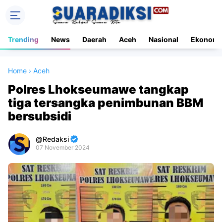
Trending
News
Daerah
Aceh
Nasional
Ekonomi
Home
›
Aceh
Polres Lhokseumawe tangkap
tiga tersangka penimbunan BBM
bersubsidi
Redaksi
07 November 2024
Premium
By
Raushan
Design
With
Shroff