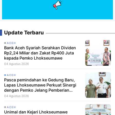
Update Terbaru
ACEH
Bank Aceh Syariah Serahkan Dividen
Rp2,24 Miliar dan Zakat Rp400 Juta
kepada Pemko Lhokseumawe
04 Agustus 2026
ACEH
Pasca pemindahan ke Gedung Baru,
Lapas Lhokseumawe Perkuat Sinergi
dengan Pemko Jelang Pemberian
Remisi HUT RI
04 Agustus 2026
ACEH
Unimal dan Kejari Lhokseumawe