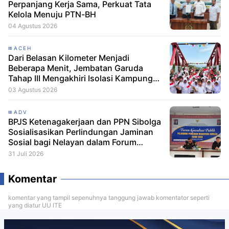
Perpanjang Kerja Sama, Perkuat Tata
Kelola Menuju PTN-BH
04 Agustus 2026
ACEH
Dari Belasan Kilometer Menjadi
Beberapa Menit, Jembatan Garuda
Tahap III Mengakhiri Isolasi Kampung
Tempel
03 Agustus 2026
ADV
BPJS Ketenagakerjaan dan PPN Sibolga
Sosialisasikan Perlindungan Jaminan
Sosial bagi Nelayan dalam Forum
Konsultasi Publik
31 Juli 2026
Komentar
komentar yang tampil sepenuhnya tanggung jawab komentator seperti
yang diatur UU ITE