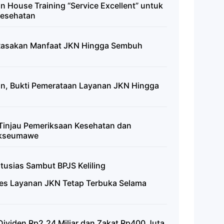
 House Training “Service Excellent” untuk
Kesehatan
 Rasakan Manfaat JKN Hingga Sembuh
n, Bukti Pemerataan Layanan JKN Hingga
 Tinjau Pemeriksaan Kesehatan dan
hokseumawe
usias Sambut BPJS Keliling
es Layanan JKN Tetap Terbuka Selama
ividen Rp2,24 Miliar dan Zakat Rp400 Juta