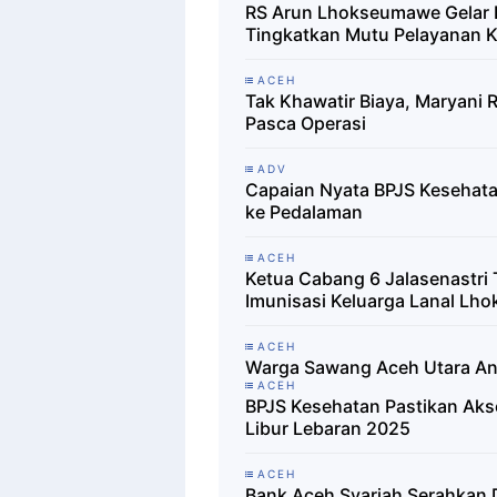
RS Arun Lhokseumawe Gelar In
Tingkatkan Mutu Pelayanan 
ACEH
Tak Khawatir Biaya, Maryani
Pasca Operasi
ADV
Capaian Nyata BPJS Kesehata
ke Pedalaman
ACEH
Ketua Cabang 6 Jalasenastri
Imunisasi Keluarga Lanal L
ACEH
Warga Sawang Aceh Utara Ant
ACEH
BPJS Kesehatan Pastikan Aks
Libur Lebaran 2025
ACEH
Bank Aceh Syariah Serahkan D