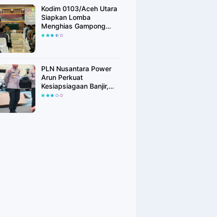
Kodim 0103/Aceh Utara
Siapkan Lomba
Menghias Gampong
Berhadiah Rp100 Juta,
Bangkitkan Semangat
Kemerdekaan hingga
Pelosok Desa
PLN Nusantara Power
Arun Perkuat
Kesiapsiagaan Banjir,
Polres Lhokseumawe
Terima Bantuan Perahu
Karet