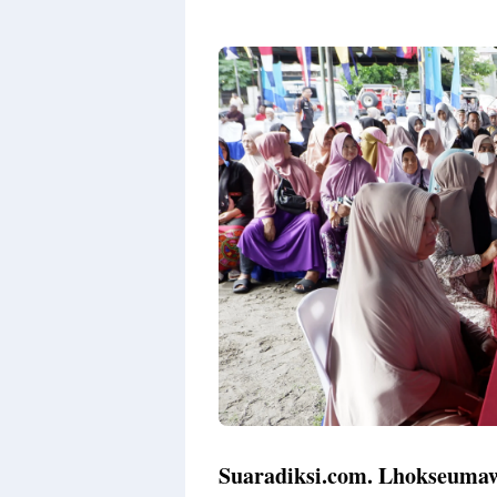
Premium
By
Raushan
Design
With
Shroff
Templates
Suaradiksi.com. Lhokseuma