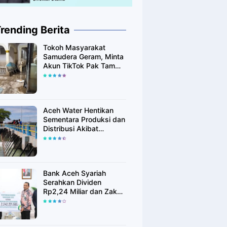
rending Berita
Tokoh Masyarakat
Samudera Geram, Minta
Akun TikTok Pak Tam
Tak Tebar Harapan
Palsu bagi Korban Banjir
Aceh Utara
Aceh Water Hentikan
Sementara Produksi dan
Distribusi Akibat
Fenomena Alam yang
Memengaruhi Kualitas
Air Baku
Bank Aceh Syariah
Serahkan Dividen
Rp2,24 Miliar dan Zakat
Rp400 Juta kepada
Pemko Lhokseumawe