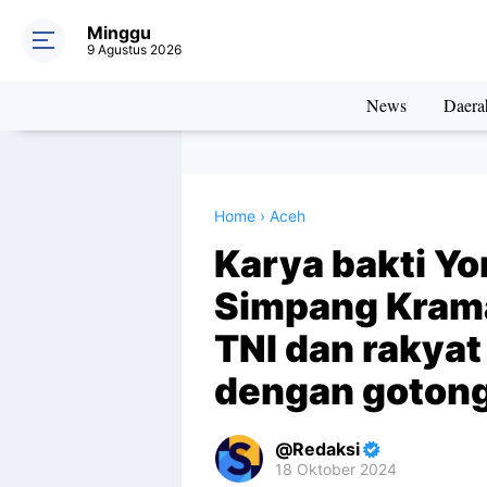
Minggu
9 Agustus 2026
News
Daera
Home
›
Aceh
Karya bakti Yo
Simpang Krama
TNI dan rakyat
dengan gotong
Redaksi
18 Oktober 2024