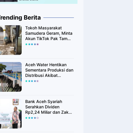
rending Berita
Tokoh Masyarakat
Samudera Geram, Minta
Akun TikTok Pak Tam
Tak Tebar Harapan
Palsu bagi Korban Banjir
Aceh Utara
Aceh Water Hentikan
Sementara Produksi dan
Distribusi Akibat
Fenomena Alam yang
Memengaruhi Kualitas
Air Baku
Bank Aceh Syariah
Serahkan Dividen
Rp2,24 Miliar dan Zakat
Rp400 Juta kepada
Pemko Lhokseumawe