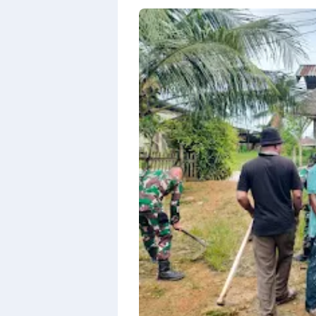
Premium
By
Raushan
Design
With
Shroff
Templates