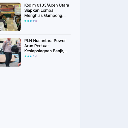
Kodim 0103/Aceh Utara
Siapkan Lomba
Menghias Gampong
Berhadiah Rp100 Juta,
Bangkitkan Semangat
Kemerdekaan hingga
Pelosok Desa
PLN Nusantara Power
Arun Perkuat
Kesiapsiagaan Banjir,
Polres Lhokseumawe
Terima Bantuan Perahu
Karet