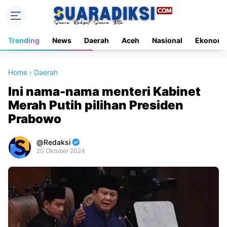
Trending
News
Daerah
Aceh
Nasional
Ekonomi
Home
›
Daerah
Ini nama-nama menteri Kabinet
Merah Putih pilihan Presiden
Prabowo
Redaksi
20 Oktober 2024
Premium
By
Raushan
Design
With
Shroff