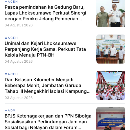
ACEH
Pasca pemindahan ke Gedung Baru,
Lapas Lhokseumawe Perkuat Sinergi
dengan Pemko Jelang Pemberian
Remisi HUT RI
04 Agustus 2026
ACEH
Unimal dan Kejari Lhokseumawe
Perpanjang Kerja Sama, Perkuat Tata
Kelola Menuju PTN-BH
04 Agustus 2026
ACEH
Dari Belasan Kilometer Menjadi
Beberapa Menit, Jembatan Garuda
Tahap III Mengakhiri Isolasi Kampung
Tempel
03 Agustus 2026
ADV
BPJS Ketenagakerjaan dan PPN Sibolga
Sosialisasikan Perlindungan Jaminan
Sosial bagi Nelayan dalam Forum