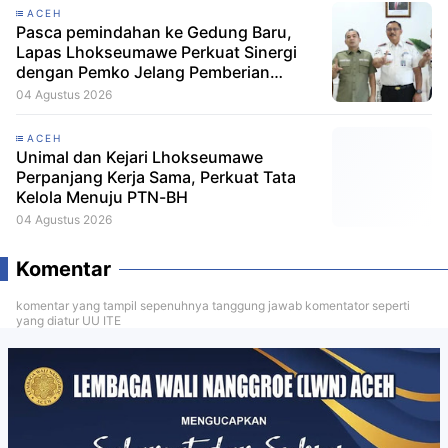
ACEH
Pasca pemindahan ke Gedung Baru,
Lapas Lhokseumawe Perkuat Sinergi
dengan Pemko Jelang Pemberian
Remisi HUT RI
04 Agustus 2026
ACEH
Unimal dan Kejari Lhokseumawe
Perpanjang Kerja Sama, Perkuat Tata
Kelola Menuju PTN-BH
04 Agustus 2026
Komentar
komentar yang tampil sepenuhnya tanggung jawab komentator seperti
yang diatur UU ITE