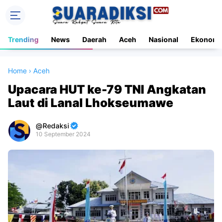
Trending
News
Daerah
Aceh
Nasional
Ekonomi
Home
›
Aceh
Upacara HUT ke-79 TNI Angkatan
Laut di Lanal Lhokseumawe
Redaksi
10 September 2024
Premium
By
Raushan
Design
With
Shroff
Templates