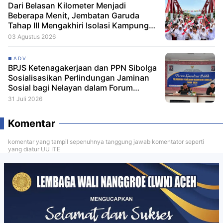
Dari Belasan Kilometer Menjadi
Beberapa Menit, Jembatan Garuda
Tahap III Mengakhiri Isolasi Kampung
Tempel
03 Agustus 2026
ADV
BPJS Ketenagakerjaan dan PPN Sibolga
Sosialisasikan Perlindungan Jaminan
Sosial bagi Nelayan dalam Forum
Konsultasi Publik
31 Juli 2026
Komentar
komentar yang tampil sepenuhnya tanggung jawab komentator seperti
yang diatur UU ITE