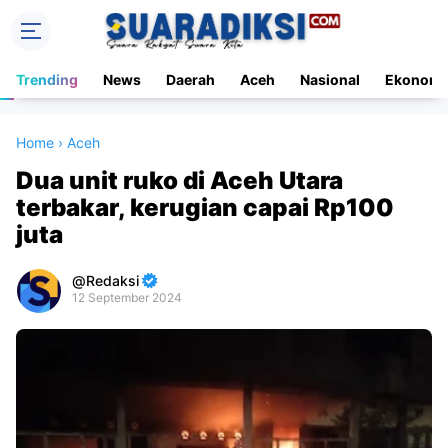
Trending
News
Daerah
Aceh
Nasional
Ekonomi
Home
›
Aceh
Dua unit ruko di Aceh Utara
terbakar, kerugian capai Rp100
juta
Redaksi
12 September 2024
Premium
By
Raushan
Design
With
Shroff