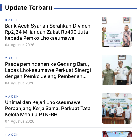
Update Terbaru
ACEH
Bank Aceh Syariah Serahkan Dividen
Rp2,24 Miliar dan Zakat Rp400 Juta
kepada Pemko Lhokseumawe
04 Agustus 2026
ACEH
Pasca pemindahan ke Gedung Baru,
Lapas Lhokseumawe Perkuat Sinergi
dengan Pemko Jelang Pemberian
Remisi HUT RI
04 Agustus 2026
ACEH
Unimal dan Kejari Lhokseumawe
Perpanjang Kerja Sama, Perkuat Tata
Kelola Menuju PTN-BH
04 Agustus 2026
ACEH