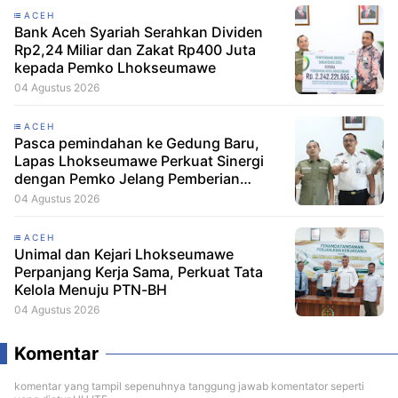
ACEH
Bank Aceh Syariah Serahkan Dividen
Rp2,24 Miliar dan Zakat Rp400 Juta
kepada Pemko Lhokseumawe
04 Agustus 2026
ACEH
Pasca pemindahan ke Gedung Baru,
Lapas Lhokseumawe Perkuat Sinergi
dengan Pemko Jelang Pemberian
Remisi HUT RI
04 Agustus 2026
ACEH
Unimal dan Kejari Lhokseumawe
Perpanjang Kerja Sama, Perkuat Tata
Kelola Menuju PTN-BH
04 Agustus 2026
Komentar
komentar yang tampil sepenuhnya tanggung jawab komentator seperti