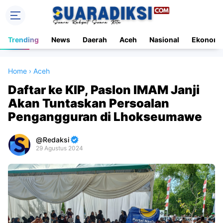
Trending
News
Daerah
Aceh
Nasional
Ekonomi
Home
›
Aceh
Daftar ke KIP, Paslon IMAM Janji
Akan Tuntaskan Persoalan
Pengangguran di Lhokseumawe
Redaksi
29 Agustus 2024
Premium
By
Raushan
Design
With
Shroff