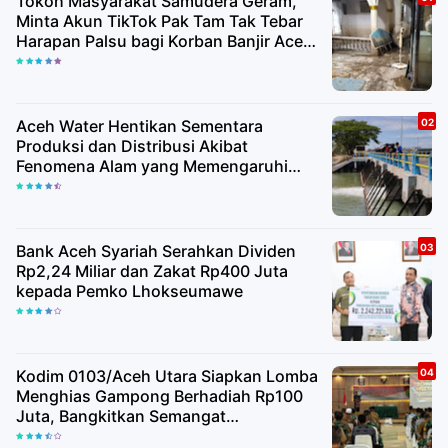
Tokoh Masyarakat Samudera Geram,
Minta Akun TikTok Pak Tam Tak Tebar
Harapan Palsu bagi Korban Banjir Aceh
Utara
Aceh Water Hentikan Sementara
Produksi dan Distribusi Akibat
Fenomena Alam yang Memengaruhi
Kualitas Air Baku
Bank Aceh Syariah Serahkan Dividen
Rp2,24 Miliar dan Zakat Rp400 Juta
kepada Pemko Lhokseumawe
Kodim 0103/Aceh Utara Siapkan Lomba
Menghias Gampong Berhadiah Rp100
Juta, Bangkitkan Semangat
Kemerdekaan hingga Pelosok Desa