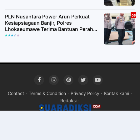
PLN Nusantara Power Arun Perkuat
Kesiapsiagaan Banjir, Polres
Lhokseumawe Terima Bantuan Perahu
Karet
Contact
Terms & Condition
Privacy Policy
Kontak kami
Redaksi
Copyright ©
2026Suara rakyat Suara kita - suaradiksi.com
Pre
By