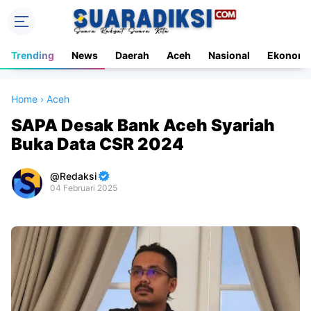
Trending
News
Daerah
Aceh
Nasional
Ekonomi
Home
›
Aceh
SAPA Desak Bank Aceh Syariah
Buka Data CSR 2024
Redaksi
04 Februari 2025
Premium
By
Raushan
Design
With
Shroff
Templates