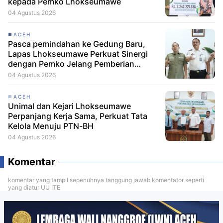
kepada Pemko Lhokseumawe
04 Agustus 2026
ACEH
Pasca pemindahan ke Gedung Baru,
Lapas Lhokseumawe Perkuat Sinergi
dengan Pemko Jelang Pemberian
Remisi HUT RI
04 Agustus 2026
ACEH
Unimal dan Kejari Lhokseumawe
Perpanjang Kerja Sama, Perkuat Tata
Kelola Menuju PTN-BH
04 Agustus 2026
Komentar
komentar yang tampil sepenuhnya tanggung jawab komentator seperti
yang diatur UU ITE