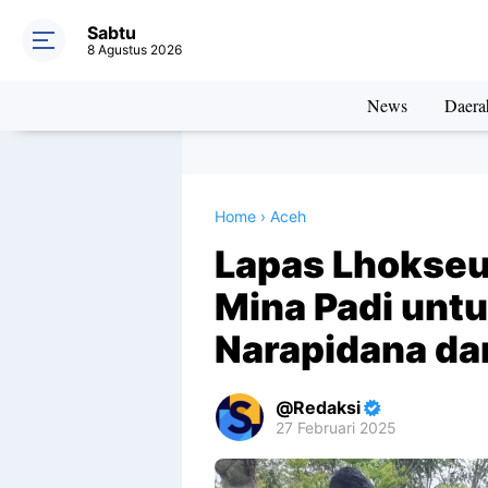
Sabtu
8 Agustus 2026
News
Daera
Home
›
Aceh
Lapas Lhoks
Mina Padi unt
Narapidana da
Redaksi
27 Februari 2025
Premium