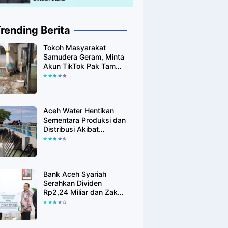
rending Berita
Tokoh Masyarakat
Samudera Geram, Minta
Akun TikTok Pak Tam
Tak Tebar Harapan
Palsu bagi Korban Banjir
Aceh Utara
Aceh Water Hentikan
Sementara Produksi dan
Distribusi Akibat
Fenomena Alam yang
Memengaruhi Kualitas
Air Baku
Bank Aceh Syariah
Serahkan Dividen
Rp2,24 Miliar dan Zakat
Rp400 Juta kepada
Pemko Lhokseumawe