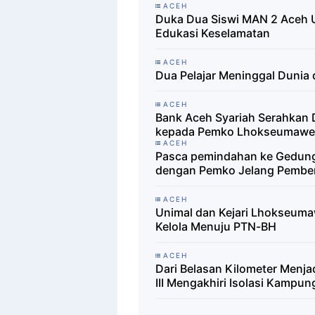
ACEH
Duka Dua Siswi MAN 2 Aceh U
Edukasi Keselamatan
ACEH
Dua Pelajar Meninggal Dunia
ACEH
Bank Aceh Syariah Serahkan D
kepada Pemko Lhokseumawe
ACEH
Pasca pemindahan ke Gedung
dengan Pemko Jelang Pember
ACEH
Unimal dan Kejari Lhokseuma
Kelola Menuju PTN-BH
ACEH
Dari Belasan Kilometer Menj
III Mengakhiri Isolasi Kampu