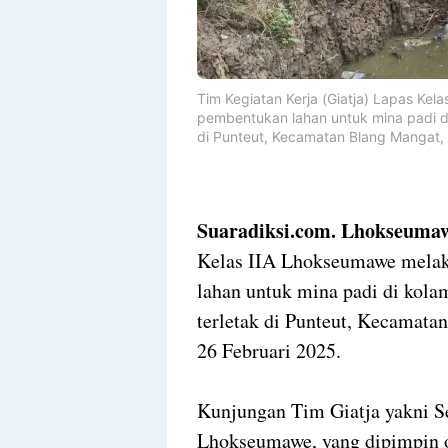
Tim Kegiatan Kerja (Giatja) Lapas K
pembentukan lahan untuk mina padi 
di Punteut, Kecamatan Blang Mangat,
Suaradiksi.com. Lhokseuma
Kelas IIA Lhokseumawe melak
lahan untuk mina padi di ko
terletak di Punteut, Kecamat
26 Februari 2025.
Kunjungan Tim Giatja yakni S
Lhokseumawe, yang dipimpin 