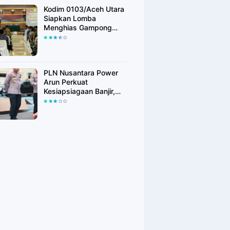
Kodim 0103/Aceh Utara
Siapkan Lomba
Menghias Gampong
Berhadiah Rp100 Juta,
Bangkitkan Semangat
Kemerdekaan hingga
Pelosok Desa
PLN Nusantara Power
Arun Perkuat
Kesiapsiagaan Banjir,
Polres Lhokseumawe
Terima Bantuan Perahu
Karet