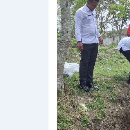
By
Raushan
Design
With
Shroff
Templates